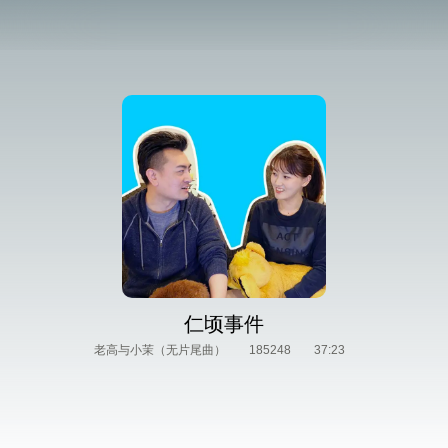
仁顷事件
老高与小茉（无片尾曲）
185248
37:23