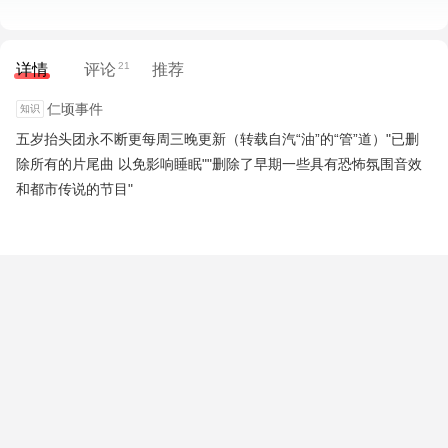
21
详情
评论
推荐
仁顷事件
五岁抬头团永不断更每周三晚更新（转载自汽“油”的“管”道）"已删
除所有的片尾曲 以免影响睡眠""删除了早期一些具有恐怖氛围音效
和都市传说的节目"